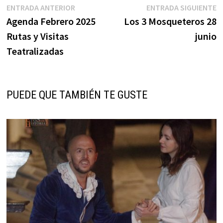
Navegación
Entrada
E
ENTRADA ANTERIOR
ENTRADA SIGUIENTE
anterior:
s
Agenda Febrero 2025
Los 3 Mosqueteros 28
de
Rutas y Visitas
junio
entradas
Teatralizadas
PUEDE QUE TAMBIÉN TE GUSTE