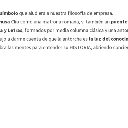
n
símbolo
que aludiera a nuestra filosofía de empresa.
musa
Clío como una matrona romana, vi también un
puente
ía y Letras
, formados por media columna clásica y una antor
ujo a darme cuenta de que la antorcha es
la luz del conoc
mbra las mentes para entender su HISTORIA, abriendo concie