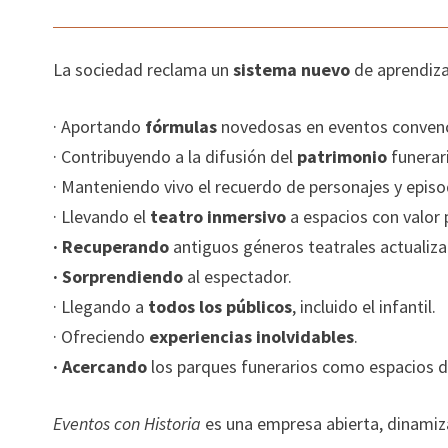
La sociedad reclama un
sistema nuevo
de aprendiz
· Aportando
fórmulas
novedosas en eventos convenci
· Contribuyendo a la difusión del
patrimonio
funerari
· Manteniendo vivo el recuerdo de personajes y epis
· Llevando el
teatro inmersivo
a espacios con valor 
· Recuperando
antiguos géneros teatrales actualiz
· Sorprendiendo
al espectador.
· Llegando a
todos los públicos
, incluido el infantil.
· Ofreciendo
experiencias inolvidables
.
· Acercando
los parques funerarios como espacios de 
Eventos con Historia
es una empresa abierta, dinamiza