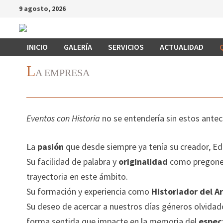
Saltar
9 agosto, 2026
al
contenido
INICIO
GALERÍA
SERVICIOS
ACTUALIDAD
L
A EMPRESA
Eventos con Historia
no se entendería sin estos ante
La
pasión
que desde siempre ya tenía su creador, Ed
Su facilidad de palabra y
originalidad
como pregonero
trayectoria en este ámbito.
Su formación y experiencia como
Historiador del Ar
Su deseo de acercar a nuestros días géneros olvidad
forma sentida que impacte en la memoria del
espec