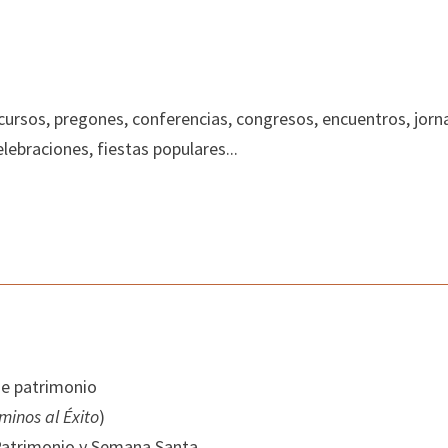
ncursos, pregones, conferencias, congresos, encuentros, jorn
lebraciones, fiestas populares...
de patrimonio
minos al Éxito
)
n Patrimonio y Semana Santa