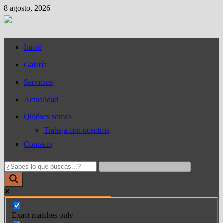
Saltar
8 agosto, 2026
al
contenido
Inicio
Galería
Servicios
Actualidad
Quiénes somos
Trabaja con nosotros
Contacto
Exact matches only