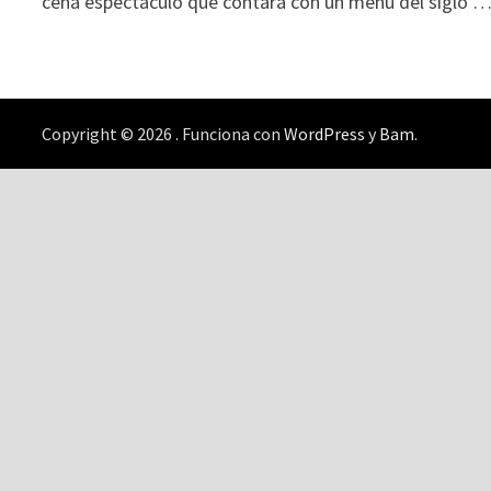
cena espectáculo que contará con un menú del siglo 
Copyright © 2026
. Funciona con
WordPress
y
Bam
.