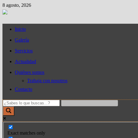
Saltar
8 agosto, 2026
al
contenido
Inicio
Galería
Servicios
Actualidad
Quiénes somos
Trabaja con nosotros
Contacto
Exact matches only