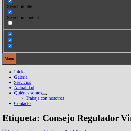
Search in title
Search in content
Menú
Inicio
Galería
Servicios
Actualidad
Quiénes somos
Mostrar
Trabaja con nosotros
el
Contacto
submenú
Etiqueta:
Consejo Regulador Vi