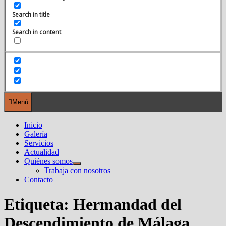
Search in title
Search in content
Menú
Inicio
Galería
Servicios
Actualidad
Quiénes somos
Mostrar
Trabaja con nosotros
el
Contacto
submenú
Etiqueta:
Hermandad del
Descendimiento de Málaga