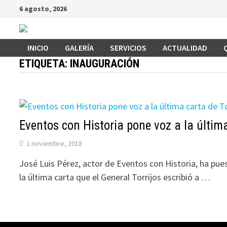
Saltar
6 agosto, 2026
al
contenido
INICIO
GALERÍA
SERVICIOS
ACTUALIDAD
ETIQUETA:
INAUGURACIÓN
Eventos con Historia pone voz a la última
1 noviembre, 2018
José Luis Pérez, actor de Eventos con Historia, ha pues
la última carta que el General Torrijos escribió a …