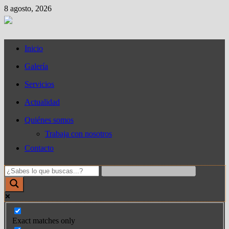
Saltar
8 agosto, 2026
al
contenido
Inicio
Galería
Servicios
Actualidad
Quiénes somos
Trabaja con nosotros
Contacto
Exact matches only