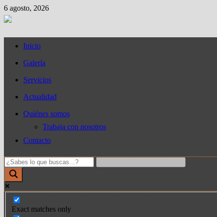
Saltar
6 agosto, 2026
al
contenido
Inicio
Galería
Servicios
Actualidad
Quiénes somos
Trabaja con nosotros
Contacto
Exact matches only