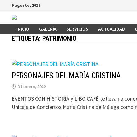
Saltar
9 agosto, 2026
al
contenido
INICIO
GALERÍA
SERVICIOS
ACTUALIDAD
ETIQUETA:
PATRIMONIO
PERSONAJES DEL MARÍA CRISTINA
3 febrero, 2022
EVENTOS CON HISTORIA y LIBO CAFÉ te llevan a conoce
Unicaja de Conciertos María Cristina de Málaga como 