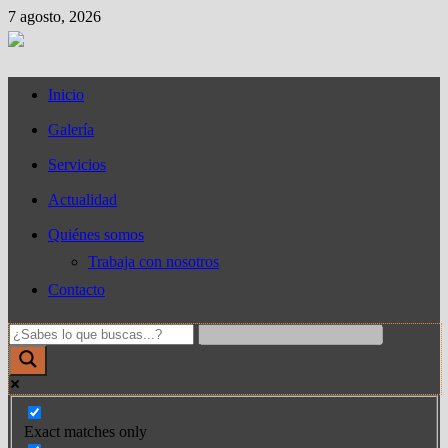
Saltar
7 agosto, 2026
al
contenido
Inicio
Galería
Servicios
Actualidad
Quiénes somos
Trabaja con nosotros
Contacto
Exact matches only