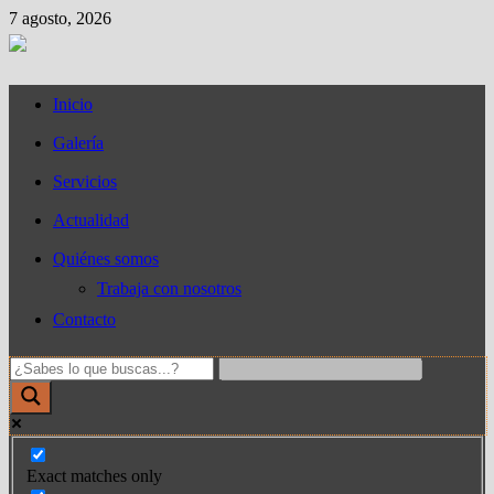
Saltar
7 agosto, 2026
al
contenido
Inicio
Galería
Servicios
Actualidad
Quiénes somos
Trabaja con nosotros
Contacto
Exact matches only