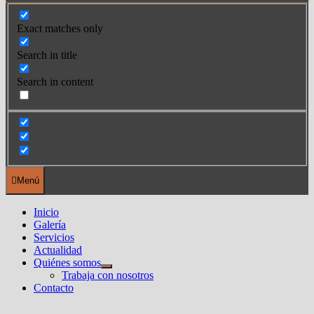
Exact matches only
Search in title
Search in content
Menú
Inicio
Galería
Servicios
Actualidad
Quiénes somos
Mostrar
Trabaja con nosotros
el
Contacto
submenú