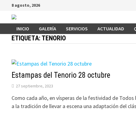
Saltar
8 agosto, 2026
al
contenido
INICIO
GALERÍA
SERVICIOS
ACTUALIDAD
ETIQUETA:
TENORIO
Estampas del Tenorio 28 octubre
27 septiembre, 2023
Como cada año, en vísperas de la festividad de Todos
a la tradición de llevar a escena una adaptación del clá