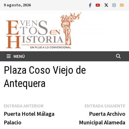
Saltar
9 agosto, 2026
al
contenido
MENÚ
Plaza Coso Viejo de
Antequera
Navegación
Entrada
E
ENTRADA ANTERIOR
ENTRADA SIGUIENTE
anterior:
s
Puerta Hotel Málaga
Puerta Archivo
de
Palacio
Municipal Alameda
entradas