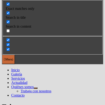
Exact matches only
Search in title
Search in content
Menú
Inicio
Galería
Servicios
Actualidad
Quiénes somos
Mostrar
Trabaja con nosotros
el
Contacto
submenú