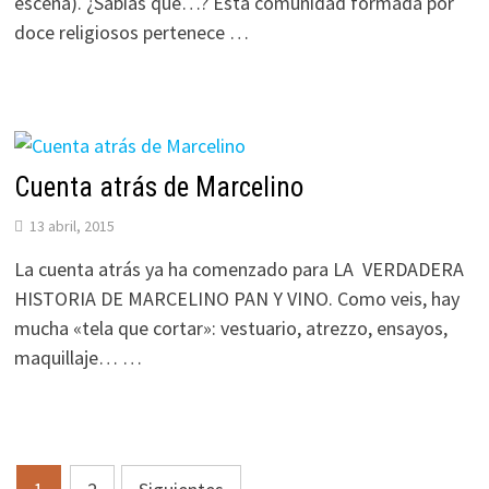
escena). ¿Sabías que…? Esta comunidad formada por
doce religiosos pertenece …
Cuenta atrás de Marcelino
13 abril, 2015
La cuenta atrás ya ha comenzado para LA VERDADERA
HISTORIA DE MARCELINO PAN Y VINO. Como veis, hay
mucha «tela que cortar»: vestuario, atrezzo, ensayos,
maquillaje… …
Paginación