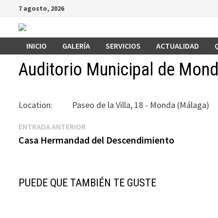
Saltar
7 agosto, 2026
al
contenido
INICIO
GALERÍA
SERVICIOS
ACTUALIDAD
Auditorio Municipal de Mon
Location:
Paseo de la Villa, 18 - Monda (Málaga)
Navegación
Entrada
ENTRADA ANTERIOR
anterior:
Casa Hermandad del Descendimiento
de
entradas
PUEDE QUE TAMBIÉN TE GUSTE