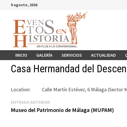
Saltar
9 agosto, 2026
al
contenido
INICIO
GALERÍA
SERVICIOS
ACTUALIDAD
Casa Hermandad del Descen
Location:
Calle Martín Estévez, 6 Málaga (Sector 
Navegación
Entrada
ENTRADA ANTERIOR
anterior:
Museo del Patrimonio de Málaga (MUPAM)
de
entradas