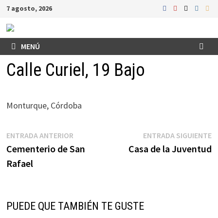
Saltar
7 agosto, 2026
al
contenido
MENÚ
Calle Curiel, 19 Bajo
Monturque, Córdoba
Navegación
Entrada
E
ENTRADA ANTERIOR
ENTRADA SIGUIENTE
anterior:
s
Cementerio de San
Casa de la Juventud
de
Rafael
entradas
PUEDE QUE TAMBIÉN TE GUSTE