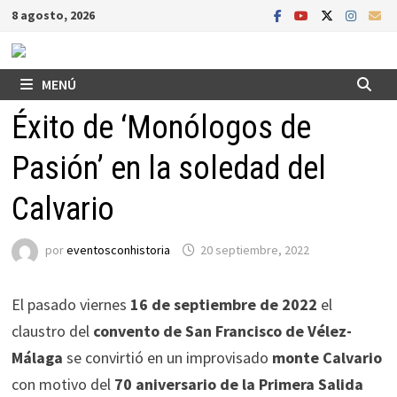
Saltar
8 agosto, 2026
al
contenido
MENÚ
Éxito de ‘Monólogos de
Pasión’ en la soledad del
Calvario
por
eventosconhistoria
20 septiembre, 2022
El pasado viernes
16 de septiembre de 2022
el
claustro del
convento de San Francisco de Vélez-
Málaga
se convirtió en un improvisado
monte Calvario
con motivo del
70 aniversario
de la Primera Salida