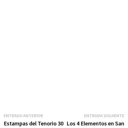
Navegación
Entrada
E
ENTRADA ANTERIOR
ENTRADA SIGUIENTE
anterior:
s
Estampas del Tenorio 30
Los 4 Elementos en San
de