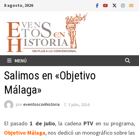
Saltar
8 agosto, 2026
al
contenido
MENÚ
Salimos en «Objetivo
Málaga»
por
eventosconhistoria
3 julio, 2016
El pasado
1 de julio
, la cadena
PTV
en su programa,
Objetivo Málaga
, nos dedicó un monográfico sobre las