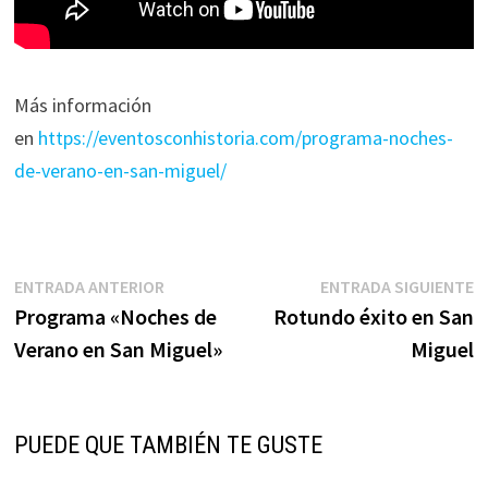
Más información
en
https://eventosconhistoria.com/programa-noches-
de-verano-en-san-miguel/
Navegación
Entrada
E
ENTRADA ANTERIOR
ENTRADA SIGUIENTE
anterior:
s
Programa «Noches de
Rotundo éxito en San
de
Verano en San Miguel»
Miguel
entradas
PUEDE QUE TAMBIÉN TE GUSTE