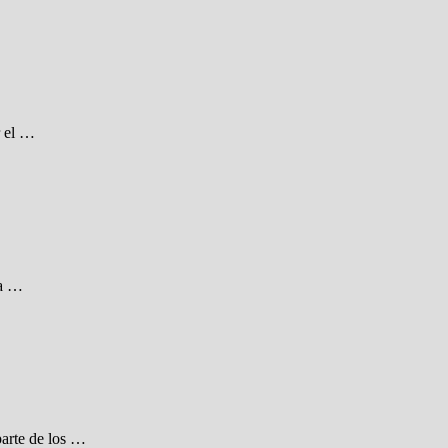
r el …
 a …
arte de los …