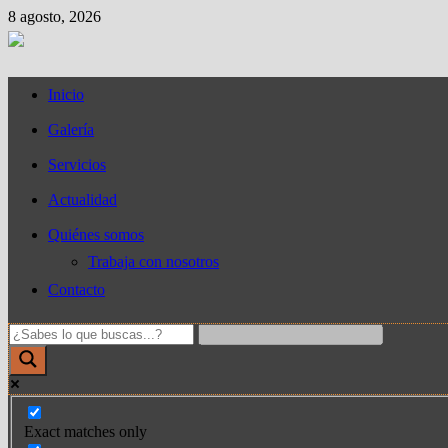
Saltar
8 agosto, 2026
al
contenido
Inicio
Galería
Servicios
Actualidad
Quiénes somos
Trabaja con nosotros
Contacto
Exact matches only