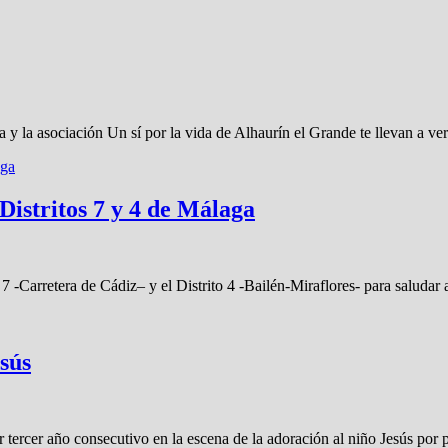
a asociación Un sí por la vida de Alhaurín el Grande te llevan a ve
Distritos 7 y 4 de Málaga
 -Carretera de Cádiz– y el Distrito 4 -Bailén-Miraflores- para saludar
sús
er año consecutivo en la escena de la adoración al niño Jesús por p