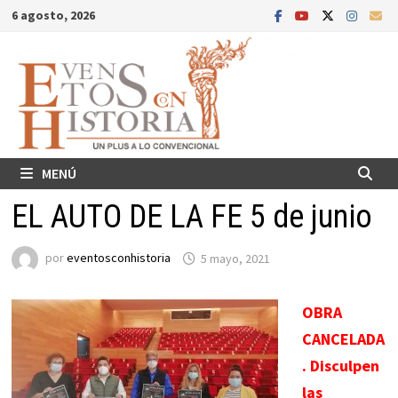
Saltar
6 agosto, 2026
al
contenido
MENÚ
EL AUTO DE LA FE 5 de junio
por
eventosconhistoria
5 mayo, 2021
OBRA
CANCELADA
. Disculpen
las