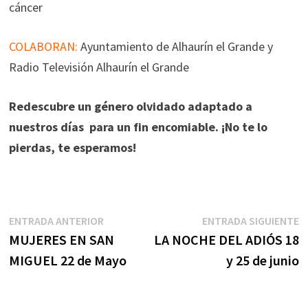
cáncer
COLABORAN:
Ayuntamiento de Alhaurín el Grande y
Radio Televisión Alhaurín el Grande
Redescubre un género olvidado adaptado a
nuestros días para un fin encomiable. ¡No te lo
pierdas, te esperamos!
Navegación
Entrada
E
ENTRADA ANTERIOR
ENTRADA SIGUIENTE
anterior:
s
MUJERES EN SAN
LA NOCHE DEL ADIÓS 18
de
MIGUEL 22 de Mayo
y 25 de junio
entradas