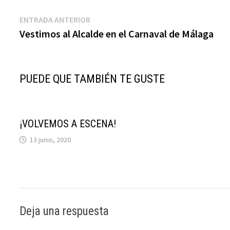
Navegación
Entrada
ENTRADA ANTERIOR
anterior:
Vestimos al Alcalde en el Carnaval de Málaga
de
entradas
PUEDE QUE TAMBIÉN TE GUSTE
¡VOLVEMOS A ESCENA!
13 junio, 2020
Deja una respuesta