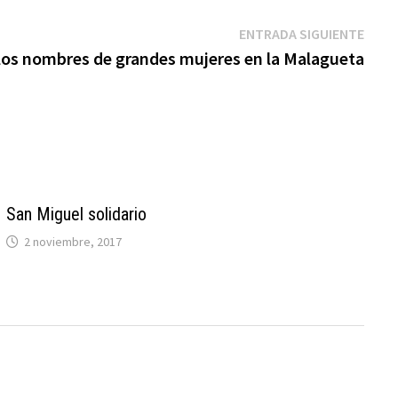
Entr
ENTRADA SIGUIENTE
sigui
os nombres de grandes mujeres en la Malagueta
San Miguel solidario
2 noviembre, 2017