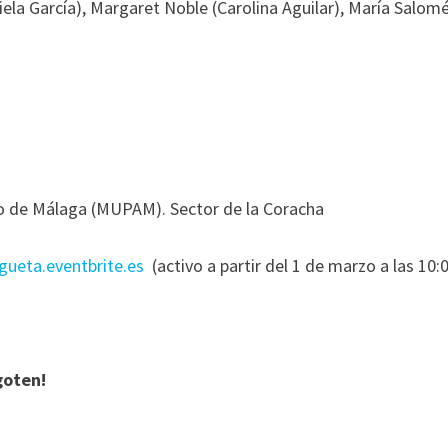
niela García), Margaret Noble (Carolina Aguilar), María Sal
o de Málaga (MUPAM). Sector de la Coracha
gueta.eventbrite.es
(activo a partir del 1 de marzo a las 10:
goten!