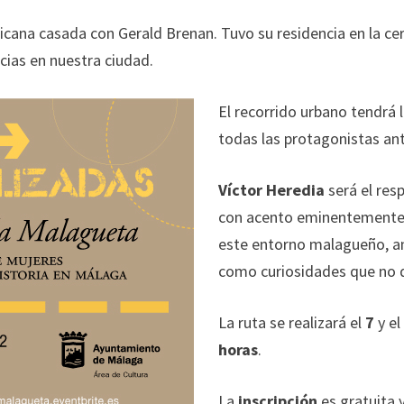
icana casada con Gerald Brenan. Tuvo su residencia en la ce
cias en nuestra ciudad.
El recorrido urbano tendrá 
todas las protagonistas ant
Víctor Heredia
será el res
con acento eminentemente 
este entorno malagueño, ané
como curiosidades que no 
La ruta se realizará el
7
y e
horas
.
La
inscripción
es gratuita y