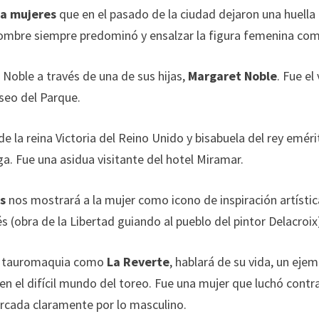
 a mujeres
que en el pasado de la ciudad dejaron una huell
ombre siempre predominó y ensalzar la figura femenina como
Noble a través de una de sus hijas,
Margaret Noble
. Fue e
aseo del Parque.
a de la reina Victoria del Reino Unido y bisabuela del rey emér
a. Fue una asidua visitante del hotel Miramar.
as
nos mostrará a la mujer como icono de inspiración artística
(obra de la Libertad guiando al pueblo del pintor Delacroix
la tauromaquia como
La Reverte
, hablará de su vida, un eje
n el difícil mundo del toreo. Fue una mujer que luchó contra
rcada claramente por lo masculino.