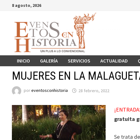
Saltar
8 agosto, 2026
al
contenido
INICIO
GALERÍA
SERVICIOS
ACTUALIDAD
MUJERES EN LA MALAGUETA 
por
eventosconhistoria
28 febrero, 2022
¡ENTRADA
gratuita g
Se trata d