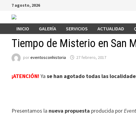
Saltar
7 agosto, 2026
al
contenido
INICIO
GALERÍA
SERVICIOS
ACTUALIDAD
Tiempo de Misterio en San M
por
eventosconhistoria
27 febrero, 2017
¡ATENCIÓN!
Ya
se han agotado todas las localidade
Presentamos la
nueva propuesta
producida por
Event