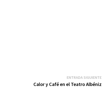
Entr
ENTRADA SIGUIENTE
sigui
Calor y Café en el Teatro Albéniz