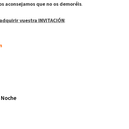
os aconsejamos que no os demoréis
.
adquirir vuestra INVITACIÓN
:
m
a Noche