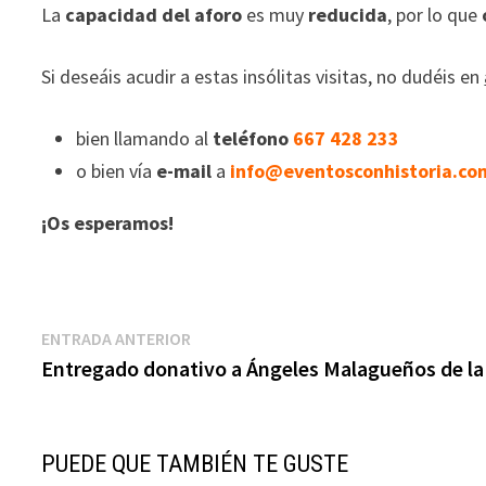
La
capacidad del aforo
es muy
reducida
, por lo que
Si deseáis acudir a estas insólitas visitas, no dudéis en
bien llamando al
teléfono
667 428 233
o bien vía
e-mail
a
info@eventosconhistoria.co
¡Os esperamos!
Navegación
Entrada
ENTRADA ANTERIOR
anterior:
Entregado donativo a Ángeles Malagueños de l
de
entradas
PUEDE QUE TAMBIÉN TE GUSTE