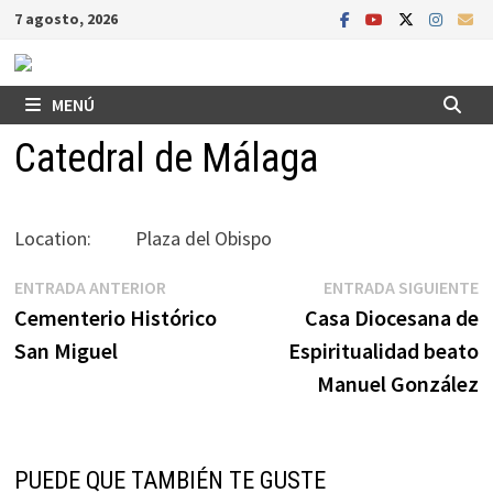
Saltar
7 agosto, 2026
al
contenido
MENÚ
Catedral de Málaga
Location:
Plaza del Obispo
Navegación
Entrada
E
ENTRADA ANTERIOR
ENTRADA SIGUIENTE
anterior:
s
Cementerio Histórico
Casa Diocesana de
de
San Miguel
Espiritualidad beato
entradas
Manuel González
PUEDE QUE TAMBIÉN TE GUSTE