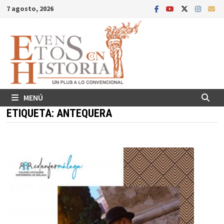
Saltar
7 agosto, 2026
al
contenido
MENÚ
ETIQUETA:
ANTEQUERA